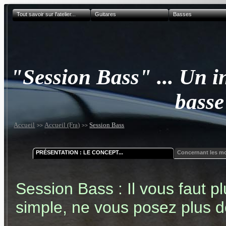
Tout savoir sur l'atelier...
Guitares
Basses
"Session Bass" ... Un i
basse
Accueil
Accueil (Fra)
Session Bass
>>
>>
PRÉSENTATION : LE CONCEPT...
Concernant les mo
Session Bass : Il vous faut p
simple, ne vous posez plus d