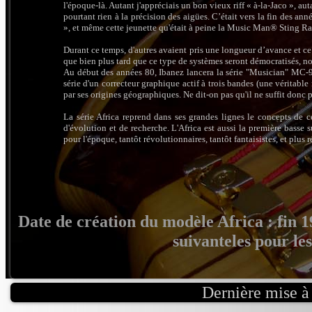
l'époque-là. Autant j'appréciais un bon vieux riff « à-la-Jaco », au
pourtant rien à la précision des aigües. C’était vers la fin des ann
», et même cette jeunette qu'était à peine la Music Man® Sting Ray
Durant ce temps, d'autres avaient pris une longueur d’avance et ce q
que bien plus tard que ce type de systèmes seront démocratisés, 
Au début des années 80, Ibanez lancera la série "Musician" MC-
série d'un correcteur graphique actif à trois bandes (une véritable
par ses origines géographiques. Ne dit-on pas qu'il ne suffit donc pa
La série Africa reprend dans ses grandes lignes le concepts de c
d'évolution et de recherche. L'Africa est aussi la première basse s
pour l'époque, tantôt révolutionnaires, tantôt fantaisistes, et plus
Date de création du modèle Africa : fin 1
suivanteles pour les
Dernière mise à