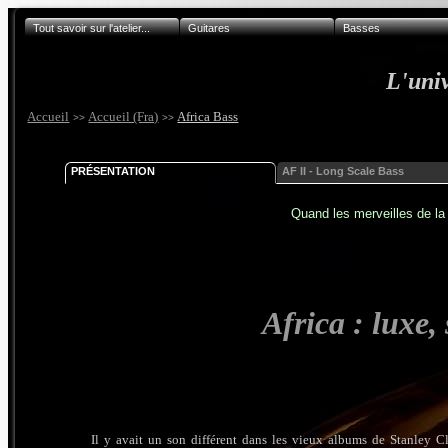
Tout savoir sur l'atelier...
Guitares
Basses
L'univ
Accueil
Accueil (Fra)
Africa Bass
>>
>>
PRÉSENTATION
AF II - Long Scale Bass
Quand les merveilles de la 
Africa : luxe, 
Il y avait un son différent dans les vieux albums de Stanley C