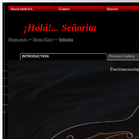
About Atelkof's...
Guitars
Basses
¡Holá!... Señorita
Home page
Home (Eng)
Señorita
>>
>>
INTRODUCTION
Pictures Gallery
Electroacoustiqu